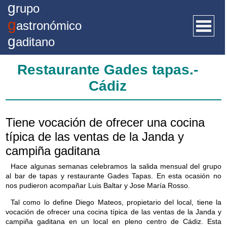
g
rupo
g
astronómico
g
aditano
Restaurante Gades tapas.-
Inicio
Cádiz
Quienes somos
Recetas
Tiene vocación de ofrecer una cocina
Artículos
típica de las ventas de la Janda y
campiña gaditana
Actividades
Hace algunas semanas celebramos la salida mensual del grupo
Premios GGG
al bar de tapas y restaurante Gades Tapas. En esta ocasión no
nos pudieron acompañar Luis Baltar y Jose María Rosso.
Documentos
Tal como lo define Diego Mateos, propietario del local, tiene la
Facebook
vocación de ofrecer una cocina típica de las ventas de la Janda y
campiña gaditana en un local en pleno centro de Cádiz. Esta