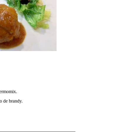
 termomix.
co de brandy.