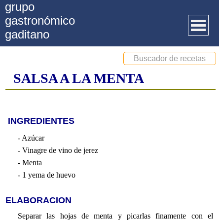
grupo
gastronómico
gaditano
Inicio
Buscador de recetas
SALSA A LA MENTA
Quienes somos
Recetas
Artículos
INGREDIENTES
- Azúcar
Actividades
- Vinagre de vino de jerez
Premios GGG
- Menta
- 1 yema de huevo
Documentos
Facebook
ELABORACION
Separar las hojas de menta y picarlas finamente con el
Contacto