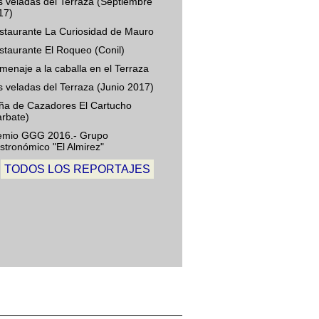
s veladas del Terraza (Septiembre
17)
staurante La Curiosidad de Mauro
staurante El Roqueo (Conil)
menaje a la caballa en el Terraza
s veladas del Terraza (Junio 2017)
ña de Cazadores El Cartucho
arbate)
emio GGG 2016.- Grupo
stronómico "El Almirez"
TODOS LOS REPORTAJES