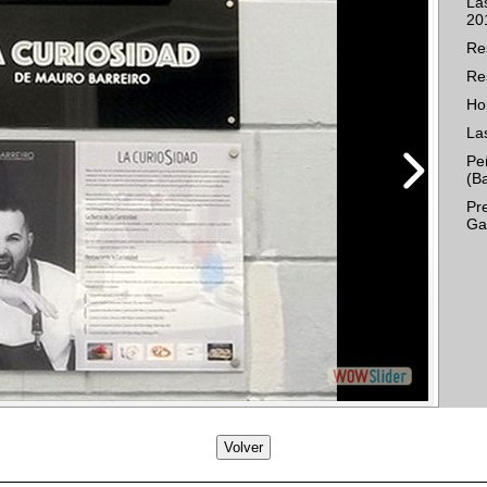
La
20
Re
Re
Ho
La
Pe
(B
Pr
Ga
Volver