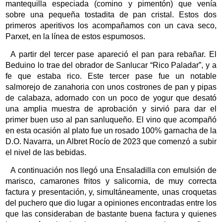
mantequilla especiada (comino y pimentón) que venía
sobre una pequeña tostadita de pan cristal. Estos dos
primeros aperitivos los acompañamos con un cava seco,
Parxet, en la línea de estos espumosos.
A partir del tercer pase apareció el pan para rebañar. El
Beduino lo trae del obrador de Sanlucar “Rico Paladar”, y a
fe que estaba rico. Este tercer pase fue un notable
salmorejo de zanahoria con unos costrones de pan y pipas
de calabaza, adornado con un poco de yogur que desató
una amplia muestra de aprobación y sirvió para dar el
primer buen uso al pan sanluqueño. El vino que acompañó
en esta ocasión al plato fue un rosado 100% garnacha de la
D.O. Navarra, un Albret Rocío de 2023 que comenzó a subir
el nivel de las bebidas.
A continuación nos llegó una Ensaladilla con emulsión de
marisco, camarones fritos y salicornia, de muy correcta
factura y presentación, y, simultáneamente, unas croquetas
del puchero que dio lugar a opiniones encontradas entre los
que las consideraban de bastante buena factura y quienes