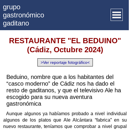
grupo
gastronómico
gaditano
Inicio
RESTAURANTE "EL BEDUINO"
(Cádiz, Octubre 2024)
Quienes somos
Recetas
>Ver reportaje fotográfico<
Artículos
Beduino, nombre que a los habitantes del
“casco moderno” de Cádiz nos ha dado el
Actividades
resto de gaditanos, y que el televisivo Ale ha
escogido para su nueva aventura
Premios GGG
gastronómica
Documentos
Aunque algunos ya habíamos probado a nivel individual
algunos de los platos que Ale Alcántara “fabrica” en su
Facebook
nuevo restaurante, teníamos que comprobar a nivel grupal