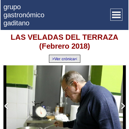
grupo
gastronómico
gaditano
LAS VELADAS DEL TERRAZA
Inicio
(Febrero 2018)
Quienes somos
>Ver crónica<
Recetas
Artículos
Actividades
Premios GGG
Documentos
Facebook